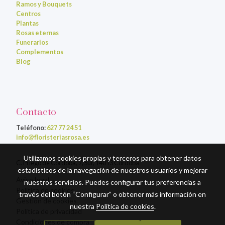
Ramos y Bouquets
Centros
Plantas
Rosas eternas
Funerarios
Complementos
Blog
Contacto
Teléfono:
627 77 24 51
info@floristeriasrosa.es
Utilizamos cookies propias y terceros para obtener datos
C. Priego de Córdoba, 7, Sur, 14013 Córdoba
estadísticos de la navegación de nuestros usuarios y mejorar
Aviso legal
nuestros servicios. Puedes configurar tus preferencias a
Política de cookies
través del botón “Configurar” o obtener más información en
Gestión de cookies
nuestra
Política de cookies
.
Política de privacidad
Condiciones de compra