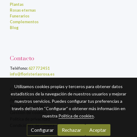
Plantas
Rosas eternas
Funerarios
Complementos
Blog
Contacto
Teléfono:
627 77 24 51
info@floristeriasrosa.es
Utilizamos cookies propias y terceros para obtener datos
C. Priego de Córdoba, 7, Sur, 14013 Córdoba
estadísticos de la navegación de nuestros usuarios y mejorar
Aviso legal
nuestros servicios. Puedes configurar tus preferencias a
Política de cookies
través del botón “Configurar” o obtener más información en
Gestión de cookies
nuestra
Política de cookies
.
Política de privacidad
Condiciones de compra
Configurar
Rechazar
Aceptar