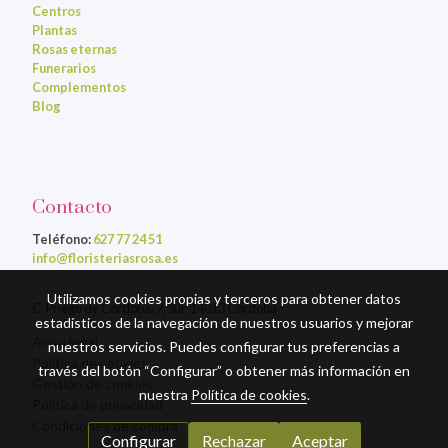
Centros
Plantas
Rosas eternas
Funerarios
Complementos
Blog
Contacto
Teléfono:
627 77 24 51
info@floristeriasrosa.es
Utilizamos cookies propias y terceros para obtener datos
C. Priego de Córdoba, 7, Sur, 14013 Córdoba
estadísticos de la navegación de nuestros usuarios y mejorar
Aviso legal
nuestros servicios. Puedes configurar tus preferencias a
Política de cookies
través del botón “Configurar” o obtener más información en
Gestión de cookies
nuestra
Política de cookies
.
Política de privacidad
Condiciones de compra
Configurar
Rechazar
Aceptar