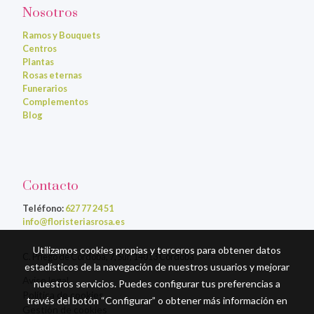
Nosotros
Ramos y Bouquets
Centros
Plantas
Rosas eternas
Funerarios
Complementos
Blog
Contacto
Teléfono:
627 77 24 51
info@floristeriasrosa.es
Utilizamos cookies propias y terceros para obtener datos
C. Priego de Córdoba, 7, Sur, 14013 Córdoba
estadísticos de la navegación de nuestros usuarios y mejorar
Aviso legal
nuestros servicios. Puedes configurar tus preferencias a
Política de cookies
través del botón “Configurar” o obtener más información en
Gestión de cookies