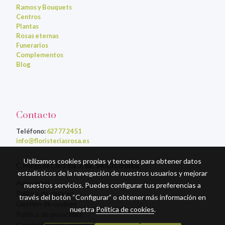
Ramos y Bouquets
Centros
Plantas
Rosas eternas
Funerarios
Complementos
Blog
Contacto
Teléfono:
627 77 24 51
info@floristeriasrosa.es
Utilizamos cookies propias y terceros para obtener datos
C. Priego de Córdoba, 7, Sur, 14013 Córdoba
estadísticos de la navegación de nuestros usuarios y mejorar
Aviso legal
nuestros servicios. Puedes configurar tus preferencias a
Política de cookies
través del botón “Configurar” o obtener más información en
Gestión de cookies
nuestra
Política de cookies
.
Política de privacidad
Condiciones de compra