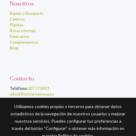
Nosotros
Ramos y Bouquets
Centros
Plantas
Rosas eternas
Funerarios
Complementos
Blog
Contacto
Teléfono:
627 77 24 51
info@floristeriasrosa.es
Utilizamos cookies propias y terceros para obtener datos
C. Priego de Córdoba, 7, Sur, 14013 Córdoba
estadísticos de la navegación de nuestros usuarios y mejorar
Aviso legal
nuestros servicios. Puedes configurar tus preferencias a
Política de cookies
través del botón “Configurar” o obtener más información en
Gestión de cookies
nuestra
Política de cookies
.