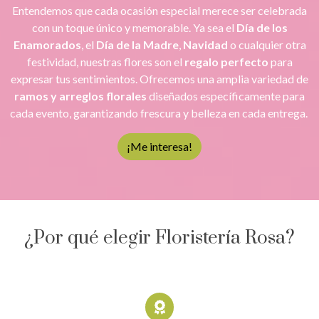
Entendemos que cada ocasión especial merece ser celebrada
con un toque único y memorable. Ya sea el
Día de los
Enamorados
, el
Día de la Madre
,
Navidad
o cualquier otra
festividad, nuestras flores son el
regalo perfecto
para
expresar tus sentimientos. Ofrecemos una amplia variedad de
ramos y arreglos florales
diseñados específicamente para
cada evento, garantizando frescura y belleza en cada entrega.
¡Me interesa!
¿Por qué elegir Floristería Rosa?