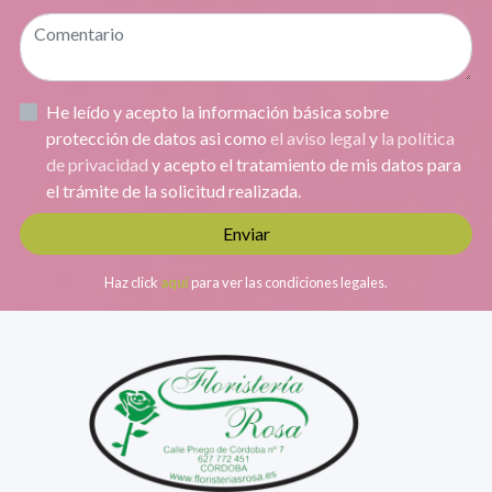
He leído y acepto la información básica sobre
protección de datos asi como
el aviso legal
y
la política
de privacidad
y acepto el tratamiento de mis datos para
el trámite de la solicitud realizada.
Enviar
Haz click
aquí
para ver las condiciones legales.