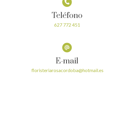
Teléfono
627 772 451
E-mail
floristeriarosacordoba@hotmail.es