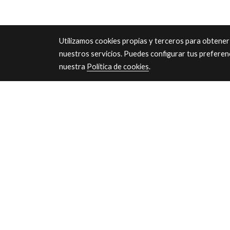
Utilizamos cookies propias y terceros para obtener
nuestros servicios. Puedes configurar tus preferen
nuestra
Política de cookies
.
Atenc
Lunes a
17:30 -
Sábados
Festivi