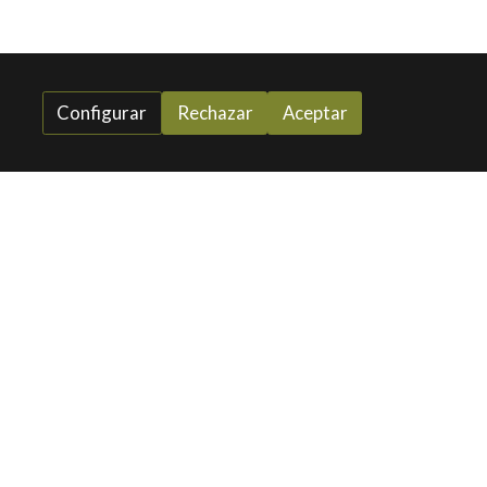
Configurar
Rechazar
Aceptar
Contacto
Teléfono:
627 77 24 51
info@floristeriasrosa.es
C. Priego de Córdoba, 7, Sur, 14013
Córdoba