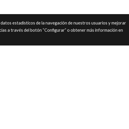
 datos estadísticos de la navegación de nuestros usuarios y mejorar
cias a través del botón “Configurar” o obtener más información en
ión al cliente
Nosotros
 viernes
de 9:30–14:00 y de
Ramos y Bouquets
 20:00
Centros
 de 10:00 –13:30
Plantas
Rosas eternas
dades de 10:00 a 14:00
Funerarios
Complementos
Blog