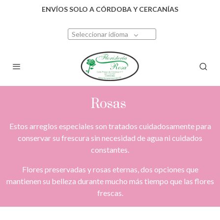
ENVÍOS SOLO A CÓRDOBA Y CERCANÍAS
Seleccionar idioma
Rosas
Estos arreglos especiales son tratados cuidadosamente para
conservar su frescura sin necesidad de agua ni cuidados
constantes.
Flores preservadas y rosas eternas, dos opciones que
mantienen su belleza durante mucho más tiempo que las flores
frescas.