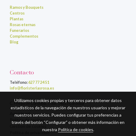
Ramos y Bouquets
Centros
Plantas
Rosas eternas
Funerarios
Complementos
Blog
Contacto
Teléfono:
627 77 24 51
info@floristeriasrosa.es
Utilizamos cookies propias y terceros para obtener datos
C. Priego de Córdoba, 7, Sur, 14013 Córdoba
estadísticos de la navegación de nuestros usuarios y mejorar
Aviso legal
nuestros servicios. Puedes configurar tus preferencias a
Política de cookies
través del botón “Configurar” o obtener más información en
Gestión de cookies
nuestra
Política de cookies
.
Política de privacidad